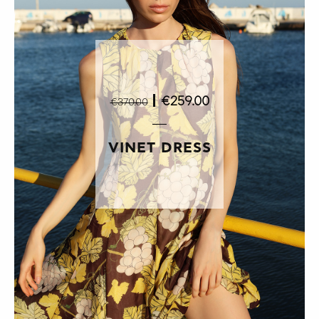
|
€259.00
€370.00
VINET DRESS