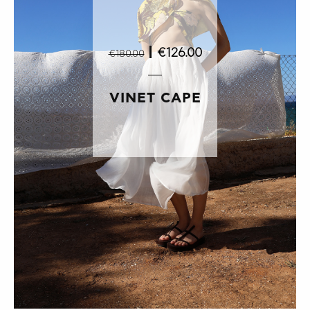
|
€126.00
€180.00
VINET CAPE